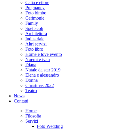
Catia e ettore
Pregnancy
Foto bimbo
Cerimonie
Family
Spettacoli
Architettura
Industriale
Altri servizi
Foto libro
Home e love evento
Noemi e ivan
Diana
Natale da star 2019
Elena e alessandro
Donna
Christmas 2022
Teatro
News
Contatti
Home
Filosofia
Servizi
Foto Wedding