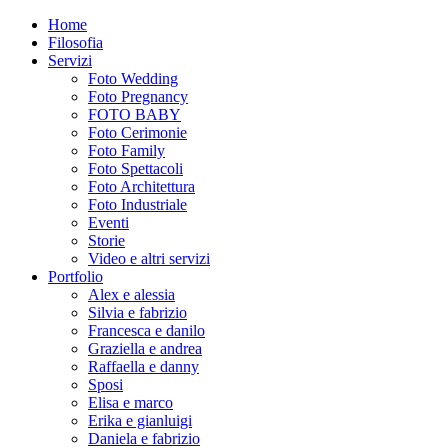
Home
Filosofia
Servizi
Foto Wedding
Foto Pregnancy
FOTO BABY
Foto Cerimonie
Foto Family
Foto Spettacoli
Foto Architettura
Foto Industriale
Eventi
Storie
Video e altri servizi
Portfolio
Alex e alessia
Silvia e fabrizio
Francesca e danilo
Graziella e andrea
Raffaella e danny
Sposi
Elisa e marco
Erika e gianluigi
Daniela e fabrizio