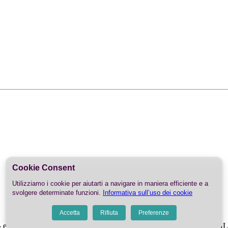
Cookie Consent
Utilizziamo i cookie per aiutarti a navigare in maniera efficiente e a
svolgere determinate funzioni.
Informativa sull’uso dei cookie
Accetta
Rifiuta
Preferenze
book - eventi | Arona |NOVARA Lago Maggiore PI.01980970030 - - D