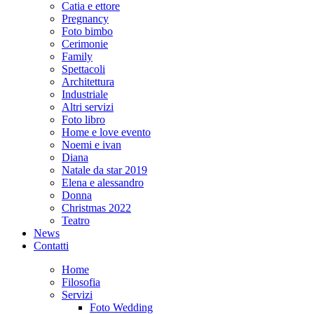
Catia e ettore
Pregnancy
Foto bimbo
Cerimonie
Family
Spettacoli
Architettura
Industriale
Altri servizi
Foto libro
Home e love evento
Noemi e ivan
Diana
Natale da star 2019
Elena e alessandro
Donna
Christmas 2022
Teatro
News
Contatti
Home
Filosofia
Servizi
Foto Wedding