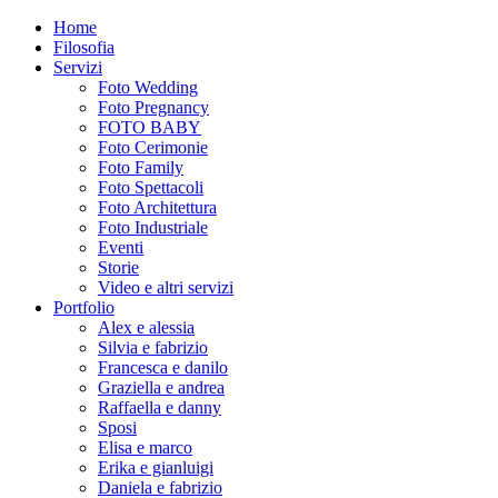
Home
Filosofia
Servizi
Foto Wedding
Foto Pregnancy
FOTO BABY
Foto Cerimonie
Foto Family
Foto Spettacoli
Foto Architettura
Foto Industriale
Eventi
Storie
Video e altri servizi
Portfolio
Alex e alessia
Silvia e fabrizio
Francesca e danilo
Graziella e andrea
Raffaella e danny
Sposi
Elisa e marco
Erika e gianluigi
Daniela e fabrizio