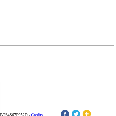
RGLBT64S67F952D -
Credits